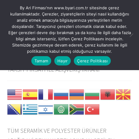
By Ari Firması'nın www.byari.com.tr sitesinde çerez
Dolaşıma
İçeriğe
kullanılmaktadır. Çerezler, ziyaretçilerin siteyi nasıl kullandığını
Menü
geç
geç
analiz etmek amacıyla bilgisayarınıza yerleştirilen metin
dosyalarıdır. Tarayıcınız çerezleri otomatik olarak kabul eder.
Eğer çerezleri devre dışı bırakmak ya da konu ile ilgili daha fazla
USD $
bilgi almak isterseniz, lütfen Çerez Politikasını inceleyin.
Sitemizde gezinmeye devam ederek, çerez kullanımı ile ilgili
TRY ₺
Kategoriler
politikamızı kabul etmiş olduğunuz varsayılır.
SEPETTE “%10” İNDİRİM VE VADE FARKSIZ “3”
Tamam
Hayır
Çerez Politikası
Tüm Modeller
TAKSİT FIRSATI İLE ALIŞVERİŞ İMKANI
Tüm Ürünler
Alternatif Satış Kanallarımız
Hesabım – Giriş / Kayıt
TÜM SERAMİK VE POLYESTER ÜRÜNLER
Favorilerim