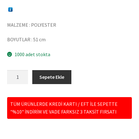
MALZEME : POLYESTER
BOYUTLAR : 51 cm
1000 adet stokta
HF380-
Sepete Ekle
02
OTURAN
KÖPEK
TÜM ÜRÜNLERDE KREDİ KARTI / EFT İLE SEPETTE
adet
"%10" İNDİRİM VE VADE FARKSIZ 3 TAKSİT FIRSATI