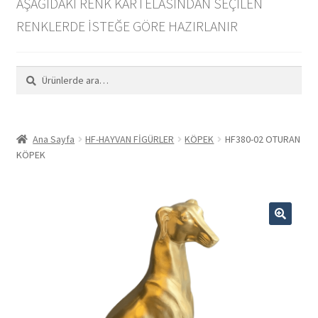
AŞAĞIDAKİ RENK KARTELASINDAN SEÇİLEN
PDF Katalog İndir
RENKLERDE İSTEĞE GÖRE HAZIRLANIR
Toptan
Ara:
Ara
İletişim
Hakkımızda
Ana Sayfa
HF-HAYVAN FİGÜRLER
KÖPEK
HF380-02 OTURAN
KÖPEK
Instagram
🔍