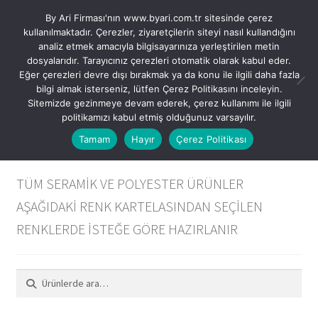
By Ari Firması'nın www.byari.com.tr sitesinde çerez
Dolaşıma
İçeriğe
kullanılmaktadır. Çerezler, ziyaretçilerin siteyi nasıl kullandığını
Menü
geç
geç
analiz etmek amacıyla bilgisayarınıza yerleştirilen metin
dosyalarıdır. Tarayıcınız çerezleri otomatik olarak kabul eder.
Kategoriler
Eğer çerezleri devre dışı bırakmak ya da konu ile ilgili daha fazla
USD $
SEPETTE “%10” İNDİRİM VE VADE FARKSIZ “3”
bilgi almak isterseniz, lütfen Çerez Politikasını inceleyin.
Sitemizde gezinmeye devam ederek, çerez kullanımı ile ilgili
Tüm Modeller
TAKSİT FIRSATI İLE ALIŞVERİŞ İMKANI
TRY ₺
politikamızı kabul etmiş olduğunuz varsayılır.
Tamam
Hayır
Çerez Politikası
Tüm Ürünler
Alternatif Satış Kanallarımız
TÜM SERAMİK VE POLYESTER ÜRÜNLER
AŞAĞIDAKİ RENK KARTELASINDAN SEÇİLEN
Hesabım – Giriş / Kayıt
RENKLERDE İSTEĞE GÖRE HAZIRLANIR
Favorilerim
Ara:
Ara
PDF Katalog İndir