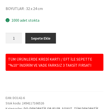
BOYUTLAR : 32 x 24 cm
1000 adet stokta
DO142-
Sepete Ekle
06
ÜÇLÜ
SURAT
TÜM ÜRÜNLERDE KREDİ KARTI / EFT İLE SEPETTE
DEKOR
"%10" İNDİRİM VE VADE FARKSIZ 3 TAKSİT FIRSATI
adet
EAN:
DO142-6
Stok kodu:
2494117166526
Kategoriler:
DO-DEKORATİF OBJELER
,
SOYUT
,
TÜM DEKORATİF