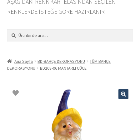
AŞAĞIDAKİ RENK KARTELASINDAN SEÇİLEN
PDF Katalog İndir
RENKLERDE İSTEĞE GÖRE HAZIRLANIR
Toptan
Ara:
Ara
İletişim
Hakkımızda
Ana Sayfa
BD-BAHÇE DEKORASYONU
TÜM BAHÇE
DEKORASYONU
BD208-06 MANTARLI CÜCE
Instagram
🔍