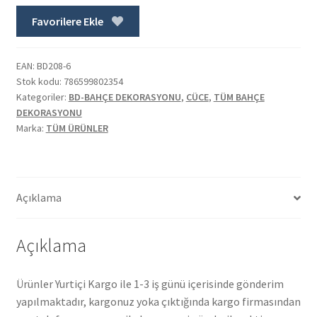
Favorilere Ekle
EAN:
BD208-6
Stok kodu:
786599802354
Kategoriler:
BD-BAHÇE DEKORASYONU
,
CÜCE
,
TÜM BAHÇE
DEKORASYONU
Marka:
TÜM ÜRÜNLER
Açıklama
Açıklama
Ürünler Yurtiçi Kargo ile 1-3 iş günü içerisinde gönderim
yapılmaktadır, kargonuz yoka çıktığında kargo firmasından