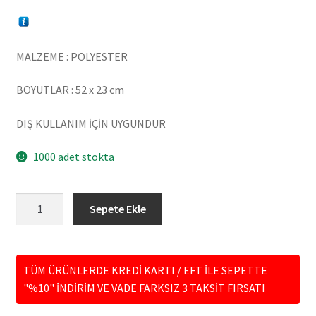
MALZEME : POLYESTER
BOYUTLAR : 52 x 23 cm
DIŞ KULLANIM İÇİN UYGUNDUR
1000 adet stokta
BD208-
Sepete Ekle
06
MANTARLI
CÜCE
TÜM ÜRÜNLERDE KREDİ KARTI / EFT İLE SEPETTE
adet
"%10" İNDİRİM VE VADE FARKSIZ 3 TAKSİT FIRSATI