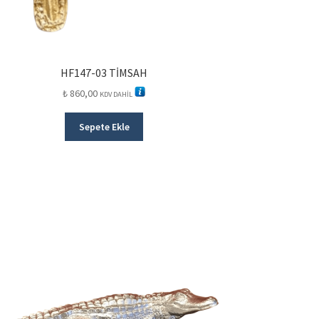
HF147-03 TİMSAH
₺
860,00
KDV DAHİL
Sepete Ekle