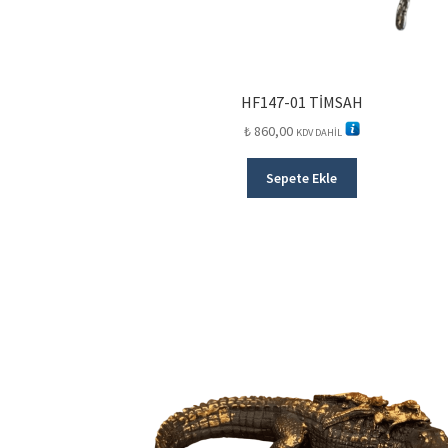
HF147-01 TİMSAH
₺
860,00
KDV DAHİL
Sepete Ekle