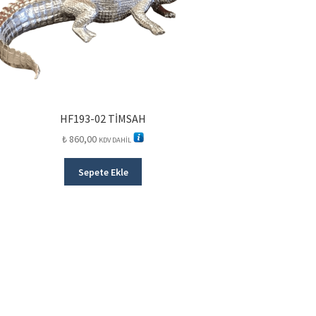
HF193-02 TİMSAH
₺
860,00
KDV DAHİL
Sepete Ekle