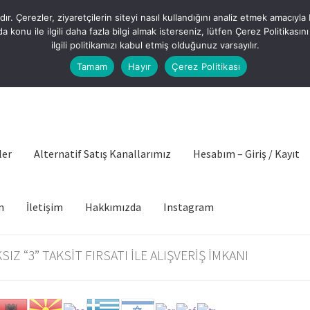
. Çerezler, ziyaretçilerin siteyi nasıl kullandığını analiz etmek amacıyla bi
a konu ile ilgili daha fazla bilgi almak isterseniz, lütfen Çerez Politikas
ilgili politikamızı kabul etmiş olduğunuz varsayılır.
Tamam
Hayır
Çerez Politikası
ler
Alternatif Satış Kanallarımız
Hesabım – Giriş / Kayıt
n
İletişim
Hakkımızda
Instagram
IZ “3” TAKSİT FIRSATI İLE ALIŞVERİŞ İMKANI