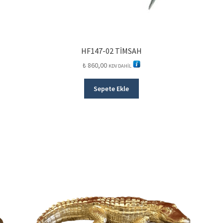
HF147-02 TİMSAH
₺
860,00
KDV DAHİL
Sepete Ekle