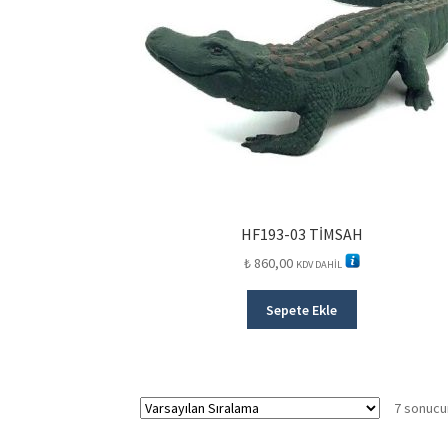
HF193-03 TİMSAH
₺
860,00
KDV DAHİL
Sepete Ekle
7 sonucu