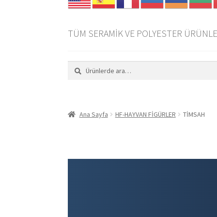
TÜM SERAMİK VE POLYESTER ÜRÜNLE
Ara:
Ara
Ana Sayfa
HF-HAYVAN FİGÜRLER
TİMSAH