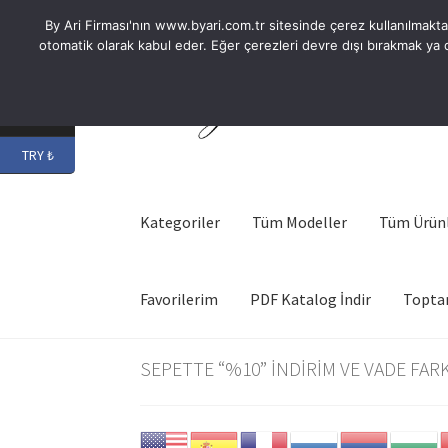
By Ari Firması'nın www.byari.com.tr sitesinde çerez kullanılmaktadır
otomatik olarak kabul eder. Eğer çerezleri devre dışı bırakmak ya d
Dolaşıma
İçeriğe
geç
geç
USD $
TRY ₺
Kategoriler
Tüm Modeller
Tüm Ürün
Favorilerim
PDF Katalog İndir
Topta
SEPETTE “%10” İNDİRİM VE VADE FARKS