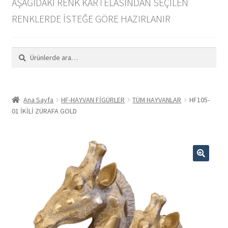
AŞAĞIDAKİ RENK KARTELASINDAN SEÇİLEN
PDF Katalog İndir
RENKLERDE İSTEĞE GÖRE HAZIRLANIR
Toptan
Ara:
Ara
İletişim
Hakkımızda
Ana Sayfa
HF-HAYVAN FİGÜRLER
TÜM HAYVANLAR
HF105-
01 İKİLİ ZÜRAFA GOLD
Instagram
🔍