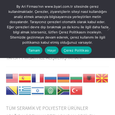
By Ari Firması'nın www.byari.com.tr sitesinde çerez
Dolaşıma
İçeriğe
kullanılmaktadır. Çerezler, ziyaretçilerin siteyi nasıl kullandığını
Menü
geç
geç
analiz etmek amacıyla bilgisayarınıza yerleştirilen metin
dosyalarıdır. Tarayıcınız çerezleri otomatik olarak kabul eder.
Eğer çerezleri devre dışı bırakmak ya da konu ile ilgili daha fazla
USD $
bilgi almak isterseniz, lütfen Çerez Politikasını inceleyin.
Sitemizde gezinmeye devam ederek, çerez kullanımı ile ilgili
TRY ₺
Kategoriler
politikamızı kabul etmiş olduğunuz varsayılır.
SEPETTE “%10” İNDİRİM VE VADE FARKSIZ “3”
Tamam
Hayır
Çerez Politikası
Tüm Modeller
TAKSİT FIRSATI İLE ALIŞVERİŞ İMKANI
Tüm Ürünler
Alternatif Satış Kanallarımız
Hesabım – Giriş / Kayıt
TÜM SERAMİK VE POLYESTER ÜRÜNLER
Favorilerim