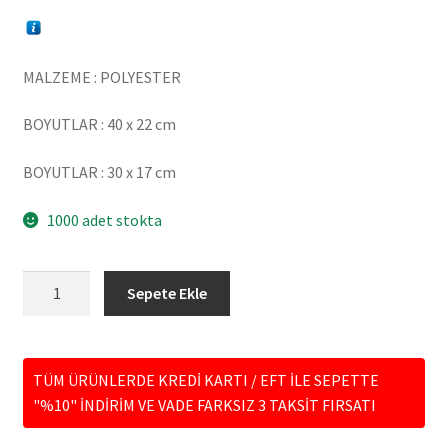
MALZEME : POLYESTER
BOYUTLAR : 40 x 22 cm
BOYUTLAR : 30 x 17 cm
1000 adet stokta
HF105-
Sepete Ekle
01
İKİLİ
ZÜRAFA
TÜM ÜRÜNLERDE KREDİ KARTI / EFT İLE SEPETTE
GOLD
"%10" İNDİRİM VE VADE FARKSIZ 3 TAKSİT FIRSATI
adet