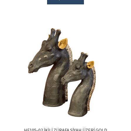
HF105-02 İKİLİ ZÜRAFA SİYAH ÜZERİ GOLD