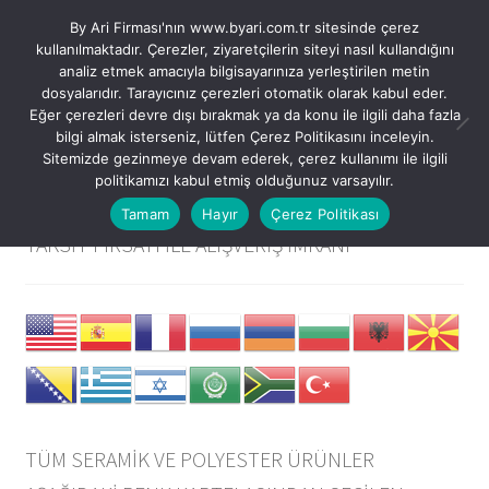
By Ari Firması'nın www.byari.com.tr sitesinde çerez
Dolaşıma
İçeriğe
kullanılmaktadır. Çerezler, ziyaretçilerin siteyi nasıl kullandığını
Menü
geç
geç
analiz etmek amacıyla bilgisayarınıza yerleştirilen metin
dosyalarıdır. Tarayıcınız çerezleri otomatik olarak kabul eder.
Eğer çerezleri devre dışı bırakmak ya da konu ile ilgili daha fazla
USD $
bilgi almak isterseniz, lütfen Çerez Politikasını inceleyin.
Sitemizde gezinmeye devam ederek, çerez kullanımı ile ilgili
TRY ₺
Kategoriler
politikamızı kabul etmiş olduğunuz varsayılır.
SEPETTE “%10” İNDİRİM VE VADE FARKSIZ “3”
Tamam
Hayır
Çerez Politikası
Tüm Modeller
TAKSİT FIRSATI İLE ALIŞVERİŞ İMKANI
Tüm Ürünler
Alternatif Satış Kanallarımız
Hesabım – Giriş / Kayıt
TÜM SERAMİK VE POLYESTER ÜRÜNLER
Favorilerim