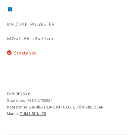
MALZEME : POLYESTER
BOYUTLAR : 29 x 20 cm
Stokta yok
EAN:
BB260-6
Stok kodu:
791042739354
Kategoriler:
BB-BİBLOLAR
,
MİTOLOJİ
,
TÜM BİBLOLAR
Marka:
TÜM ÜRÜNLER