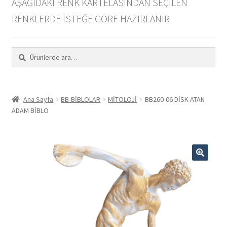
AŞAĞIDAKİ RENK KARTELASINDAN SEÇİLEN
PDF Katalog İndir
RENKLERDE İSTEĞE GÖRE HAZIRLANIR
Toptan
Ara:
Ara
İletişim
Hakkımızda
Ana Sayfa
BB-BİBLOLAR
MİTOLOJİ
BB260-06 DİSK ATAN
ADAM BİBLO
Instagram
🔍